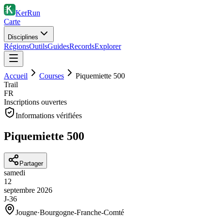
KerRun
Carte
Disciplines
Régions
Outils
Guides
Records
Explorer
Accueil
Courses
Piquemiette 500
Trail
FR
Inscriptions ouvertes
Informations vérifiées
Piquemiette 500
Partager
samedi
12
septembre
2026
J-36
Jougne
·
Bourgogne-Franche-Comté