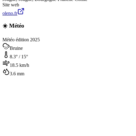
Site web
oleno.fr
☀️ Météo
Météo édition 2025
Bruine
8.3
° /
15
°
18.5
km/h
3.6
mm