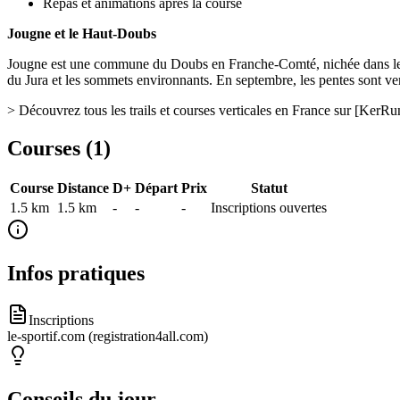
Repas et animations après la course
Jougne et le Haut-Doubs
Jougne est une commune du Doubs en Franche-Comté, nichée dans le mas
du Jura et les sommets environnants. En septembre, les pentes sont ver
> Découvrez tous les trails et courses verticales en France sur [Ke
Courses (
1
)
Course
Distance
D+
Départ
Prix
Statut
1.5 km
1.5
km
-
-
-
Inscriptions ouvertes
Infos pratiques
Inscriptions
le-sportif.com (registration4all.com)
Conseils du jour