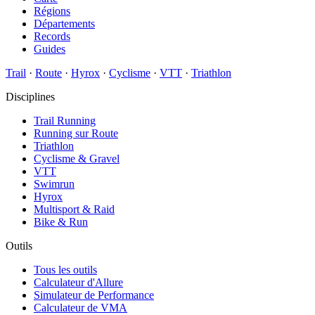
Régions
Départements
Records
Guides
Trail
·
Route
·
Hyrox
·
Cyclisme
·
VTT
·
Triathlon
Disciplines
Trail Running
Running sur Route
Triathlon
Cyclisme & Gravel
VTT
Swimrun
Hyrox
Multisport & Raid
Bike & Run
Outils
Tous les outils
Calculateur d'Allure
Simulateur de Performance
Calculateur de VMA