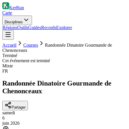
KerRun
Carte
Disciplines
Régions
Outils
Guides
Records
Explorer
Accueil
Courses
Randonnée Dinatoire Gourmande de
Chenonceaux
Terminé
Cet événement est terminé
Mixte
FR
Randonnée Dinatoire Gourmande de
Chenonceaux
Partager
samedi
6
juin
2026