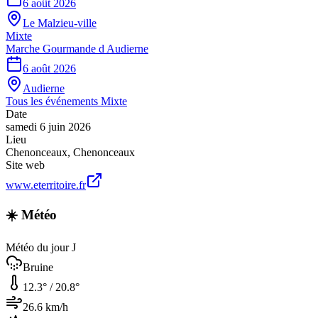
6 août 2026
Le Malzieu-ville
Mixte
Marche Gourmande d Audierne
6 août 2026
Audierne
Tous les événements
Mixte
Date
samedi 6 juin 2026
Lieu
Chenonceaux
,
Chenonceaux
Site web
www.eterritoire.fr
☀️ Météo
Météo du jour J
Bruine
12.3
° /
20.8
°
26.6
km/h