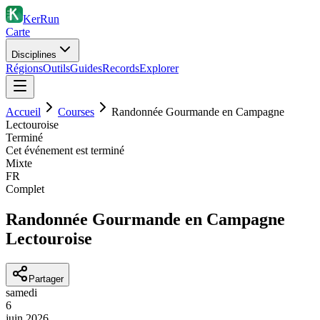
KerRun
Carte
Disciplines
Régions
Outils
Guides
Records
Explorer
Accueil
Courses
Randonnée Gourmande en Campagne
Lectouroise
Terminé
Cet événement est terminé
Mixte
FR
Complet
Randonnée Gourmande en Campagne
Lectouroise
Partager
samedi
6
juin
2026