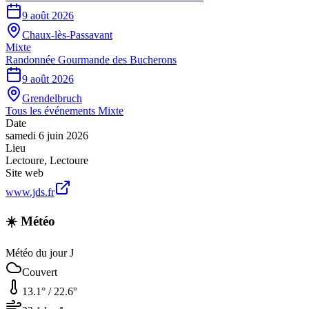
9 août 2026
Chaux-lès-Passavant
Mixte
Randonnée Gourmande des Bucherons
9 août 2026
Grendelbruch
Tous les événements
Mixte
Date
samedi 6 juin 2026
Lieu
Lectoure
,
Lectoure
Site web
www.jds.fr
☀️ Météo
Météo du jour J
Couvert
13.1
° /
22.6
°