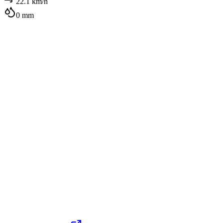
22.1
km/h
0
mm