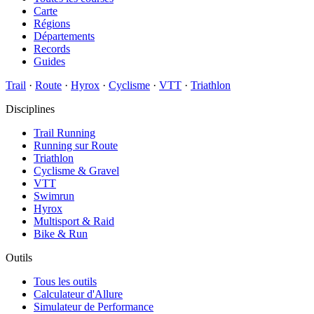
Carte
Régions
Départements
Records
Guides
Trail
·
Route
·
Hyrox
·
Cyclisme
·
VTT
·
Triathlon
Disciplines
Trail Running
Running sur Route
Triathlon
Cyclisme & Gravel
VTT
Swimrun
Hyrox
Multisport & Raid
Bike & Run
Outils
Tous les outils
Calculateur d'Allure
Simulateur de Performance