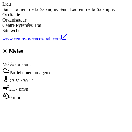
Lieu
Saint-Laurent-de-la-Salanque
,
Saint-Laurent-de-la-Salanque
,
Occitanie
Organisateur
Centre Pyrénées Trail
Site web
www.centre-pyrenees-trail.com
☀️ Météo
Météo du jour J
Partiellement nuageux
23.5
° /
30.1
°
21.7
km/h
0
mm