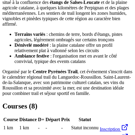
situé à la confluence des
étangs de Salses-Leucate
et de la plaine
agricole catalane, à quelques kilomètres de Perpignan et des plages
méditerranéennes. Les sentiers de trail longent les zones humides,
vignobles et pinèdes typiques de cette région au caractère bien
affirmé.
Terrains variés
: chemins de terre, bords d'étangs, pistes
agricoles, légèrement ombragés sur certains tronçons
Dénivelé modéré
: la plaine catalane offre un profil
relativement plat à vallonné selon les circuits
Ambiance festive
: l'organisation met en avant le côté
convivial, typique des events catalans
Organisé par le
Centre Pyrénées Trail
, cet événement s'inscrit dans
le calendrier régional trail du Languedoc-Roussillon. Saint-Laurent-
de-la-Salanque, avec son patrimoine culturel catalan, ses vins du
Roussillon et sa proximité avec la mer, est une destination idéale
pour combiner trail et séjour sportif en famille.
Courses (
8
)
Course
Distance
D+
Départ
Prix
Statut
1 km
1
km
-
-
-
Statut inconnu
Inscription