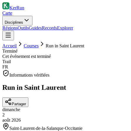
KerRun
Carte
Disciplines
Régions
Outils
Guides
Records
Explorer
Accueil
Courses
Run in Saint Laurent
Terminé
Cet événement est terminé
Trail
FR
Informations vérifiées
Run in Saint Laurent
Partager
dimanche
2
août
2026
Saint-Laurent-de-la-Salanque
·
Occitanie