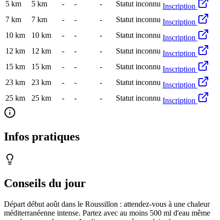
5 km
5
km
-
-
-
Statut inconnu
Inscription
7 km
7
km
-
-
-
Statut inconnu
Inscription
10 km
10
km
-
-
-
Statut inconnu
Inscription
12 km
12
km
-
-
-
Statut inconnu
Inscription
15 km
15
km
-
-
-
Statut inconnu
Inscription
23 km
23
km
-
-
-
Statut inconnu
Inscription
25 km
25
km
-
-
-
Statut inconnu
Inscription
Infos pratiques
Conseils du jour
Départ début août dans le Roussillon : attendez-vous à une chaleur
méditerranéenne intense. Partez avec au moins 500 ml d'eau même