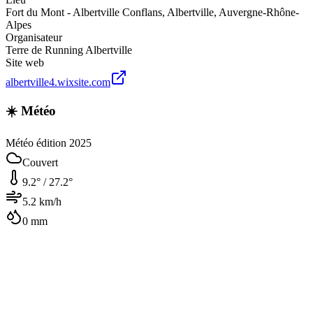
Fort du Mont - Albertville Conflans
,
Albertville
,
Auvergne-Rhône-
Alpes
Organisateur
Terre de Running Albertville
Site web
albertville4.wixsite.com
☀️ Météo
Météo édition 2025
Couvert
9.2
° /
27.2
°
5.2
km/h
0
mm