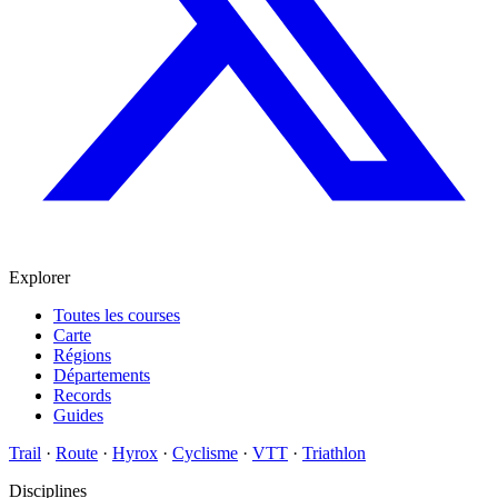
Explorer
Toutes les courses
Carte
Régions
Départements
Records
Guides
Trail
·
Route
·
Hyrox
·
Cyclisme
·
VTT
·
Triathlon
Disciplines