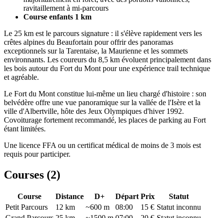
ravitaillement à mi-parcours
Course enfants 1 km
Le 25 km est le parcours signature : il s'élève rapidement vers les
crêtes alpines du Beaufortain pour offrir des panoramas
exceptionnels sur la Tarentaise, la Maurienne et les sommets
environnants. Les coureurs du 8,5 km évoluent principalement dans
les bois autour du Fort du Mont pour une expérience trail technique
et agréable.
Le Fort du Mont constitue lui-même un lieu chargé d'histoire : son
belvédère offre une vue panoramique sur la vallée de l'Isère et la
ville d'Albertville, hôte des Jeux Olympiques d'hiver 1992.
Covoiturage fortement recommandé, les places de parking au Fort
étant limitées.
Une licence FFA ou un certificat médical de moins de 3 mois est
requis pour participer.
Courses (
2
)
Course
Distance
D+
Départ
Prix
Statut
Petit Parcours
12
km
~600 m
08:00
15 €
Statut inconnu
Grand Parcours
25
km
~1500 m
07:00
20 €
Statut inconnu