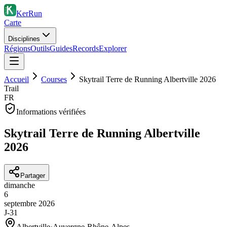
KerRun
Carte
Disciplines
Régions
Outils
Guides
Records
Explorer
Accueil
Courses
Skytrail Terre de Running Albertville 2026
Trail
FR
Informations vérifiées
Skytrail Terre de Running Albertville
2026
Partager
dimanche
6
septembre
2026
J-31
Albertville
·
Auvergne-Rhône-Alpes