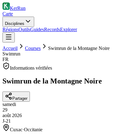
KerRun
Carte
Disciplines
Régions
Outils
Guides
Records
Explorer
Accueil
Courses
Swimrun de la Montagne Noire
Swimrun
FR
Informations vérifiées
Swimrun de la Montagne Noire
Partager
samedi
29
août
2026
J-21
Cuxac
·
Occitanie