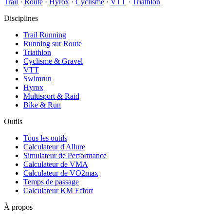
Trail
·
Route
·
Hyrox
·
Cyclisme
·
VTT
·
Triathlon
Disciplines
Trail Running
Running sur Route
Triathlon
Cyclisme & Gravel
VTT
Swimrun
Hyrox
Multisport & Raid
Bike & Run
Outils
Tous les outils
Calculateur d'Allure
Simulateur de Performance
Calculateur de VMA
Calculateur de VO2max
Temps de passage
Calculateur KM Effort
À propos