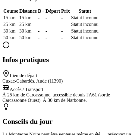
Course
Distance
D+
Départ
Prix
Statut
15 km
15
km
-
-
-
Statut inconnu
25 km
25
km
-
-
-
Statut inconnu
30 km
30
km
-
-
-
Statut inconnu
50 km
50
km
-
-
-
Statut inconnu
Infos pratiques
Lieu de départ
Cuxac-Cabardès, Aude (11390)
Accès / Transport
À 25 km de Carcassonne, accessible depuis l'A61 (sortie
Carcassonne Ouest). À 30 km de Narbonne.
Conseils du jour
La Montagne Noire peut être venteuse même en été — prévoyez un