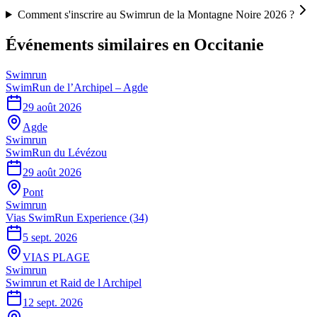
Comment s'inscrire au Swimrun de la Montagne Noire 2026 ?
Événements similaires
en Occitanie
Swimrun
SwimRun de l’Archipel – Agde
29 août 2026
Agde
Swimrun
SwimRun du Lévézou
29 août 2026
Pont
Swimrun
Vias SwimRun Experience (34)
5 sept. 2026
VIAS PLAGE
Swimrun
Swimrun et Raid de l Archipel
12 sept. 2026