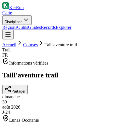
KerRun
Carte
Disciplines
Régions
Outils
Guides
Records
Explorer
Accueil
Courses
Taill'aventure trail
Trail
FR
Informations vérifiées
Taill'aventure trail
Partager
dimanche
30
août
2026
J-24
Lunas
·
Occitanie