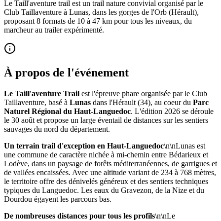
Le Taill'aventure trail est un trail nature convivial organisé par le
Club Taillaventure à Lunas, dans les gorges de l'Orb (Hérault),
proposant 8 formats de 10 à 47 km pour tous les niveaux, du
marcheur au trailer expérimenté.
À propos de l'événement
Le Taill'aventure Trail
est l'épreuve phare organisée par le Club
Taillaventure, basé à
Lunas
dans l'Hérault (34), au coeur du
Parc
Naturel Régional du Haut-Languedoc
. L'édition 2026 se déroule
le 30 août et propose un large éventail de distances sur les sentiers
sauvages du nord du département.
Un terrain trail d'exception en Haut-Languedoc
\n\nLunas est
une commune de caractère nichée à mi-chemin entre Bédarieux et
Lodève, dans un paysage de forêts méditerranéennes, de garrigues et
de vallées encaissées. Avec une altitude variant de 234 à 768 mètres,
le territoire offre des dénivelés généreux et des sentiers techniques
typiques du Languedoc. Les eaux du Gravezon, de la Nize et du
Dourdou égayent les parcours bas.
De nombreuses distances pour tous les profils
\n\nLe