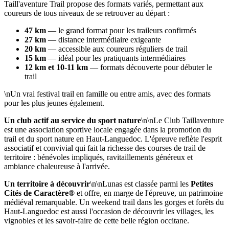
Taill'aventure Trail propose des formats variés, permettant aux
coureurs de tous niveaux de se retrouver au départ :
47 km
— le grand format pour les traileurs confirmés
27 km
— distance intermédiaire exigeante
20 km
— accessible aux coureurs réguliers de trail
15 km
— idéal pour les pratiquants intermédiaires
12 km et 10-11 km
— formats découverte pour débuter le
trail
\nUn vrai festival trail en famille ou entre amis, avec des formats
pour les plus jeunes également.
Un club actif au service du sport nature
\n\nLe Club Taillaventure
est une association sportive locale engagée dans la promotion du
trail et du sport nature en Haut-Languedoc. L'épreuve reflète l'esprit
associatif et convivial qui fait la richesse des courses de trail de
territoire : bénévoles impliqués, ravitaillements généreux et
ambiance chaleureuse à l'arrivée.
Un territoire à découvrir
\n\nLunas est classée parmi les
Petites
Cités de Caractère®
et offre, en marge de l'épreuve, un patrimoine
médiéval remarquable. Un weekend trail dans les gorges et forêts du
Haut-Languedoc est aussi l'occasion de découvrir les villages, les
vignobles et les savoir-faire de cette belle région occitane.