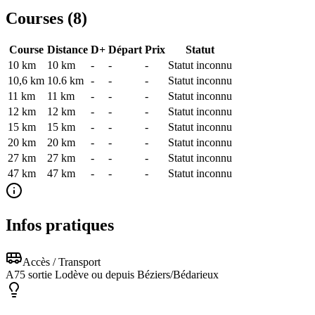
Courses (
8
)
Course
Distance
D+
Départ
Prix
Statut
10 km
10
km
-
-
-
Statut inconnu
10,6 km
10.6
km
-
-
-
Statut inconnu
11 km
11
km
-
-
-
Statut inconnu
12 km
12
km
-
-
-
Statut inconnu
15 km
15
km
-
-
-
Statut inconnu
20 km
20
km
-
-
-
Statut inconnu
27 km
27
km
-
-
-
Statut inconnu
47 km
47
km
-
-
-
Statut inconnu
Infos pratiques
Accès / Transport
A75 sortie Lodève ou depuis Béziers/Bédarieux