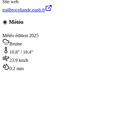
Site web
trailbroceliande.eapb.fr
☀️ Météo
Météo édition 2025
Bruine
10.8
° /
18.4
°
23.9
km/h
0.2
mm