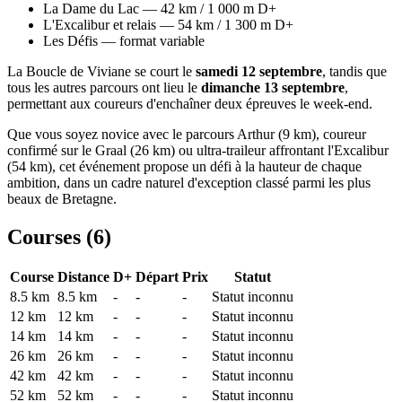
La Dame du Lac — 42 km / 1 000 m D+
L'Excalibur et relais — 54 km / 1 300 m D+
Les Défis — format variable
La Boucle de Viviane se court le
samedi 12 septembre
, tandis que
tous les autres parcours ont lieu le
dimanche 13 septembre
,
permettant aux coureurs d'enchaîner deux épreuves le week-end.
Que vous soyez novice avec le parcours Arthur (9 km), coureur
confirmé sur le Graal (26 km) ou ultra-traileur affrontant l'Excalibur
(54 km), cet événement propose un défi à la hauteur de chaque
ambition, dans un cadre naturel d'exception classé parmi les plus
beaux de Bretagne.
Courses (
6
)
Course
Distance
D+
Départ
Prix
Statut
8.5 km
8.5
km
-
-
-
Statut inconnu
12 km
12
km
-
-
-
Statut inconnu
14 km
14
km
-
-
-
Statut inconnu
26 km
26
km
-
-
-
Statut inconnu
42 km
42
km
-
-
-
Statut inconnu
52 km
52
km
-
-
-
Statut inconnu