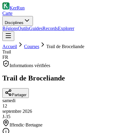
KerRun
Carte
Disciplines
Régions
Outils
Guides
Records
Explorer
Accueil
Courses
Trail de Broceliande
Trail
FR
Informations vérifiées
Trail de Broceliande
Partager
samedi
12
septembre
2026
J-35
Iffendic
·
Bretagne