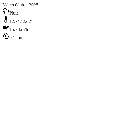
Météo édition 2025
Pluie
12.7
° /
22.2
°
15.7
km/h
9.1
mm