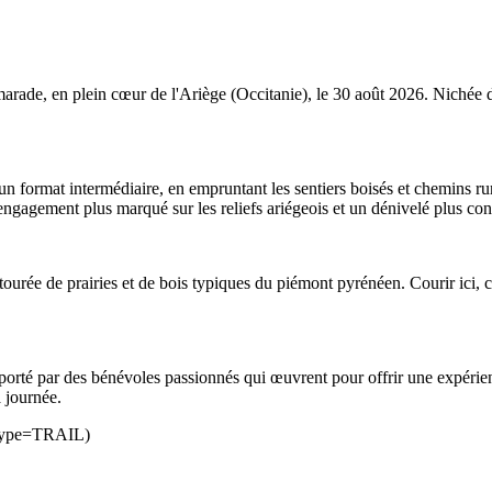
amarade, en plein cœur de l'Ariège (Occitanie), le 30 août 2026. Nichée d
r un format intermédiaire, en empruntant les sentiers boisés et chemins 
engagement plus marqué sur les reliefs ariégeois et un dénivelé plus co
ée de prairies et de bois typiques du piémont pyrénéen. Courir ici, c'e
orté par des bénévoles passionnés qui œuvrent pour offrir une expérienc
 journée.
ntType=TRAIL)