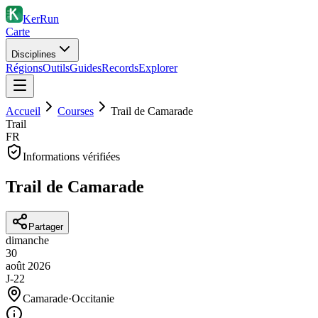
KerRun
Carte
Disciplines
Régions
Outils
Guides
Records
Explorer
Accueil
Courses
Trail de Camarade
Trail
FR
Informations vérifiées
Trail de Camarade
Partager
dimanche
30
août
2026
J-22
Camarade
·
Occitanie