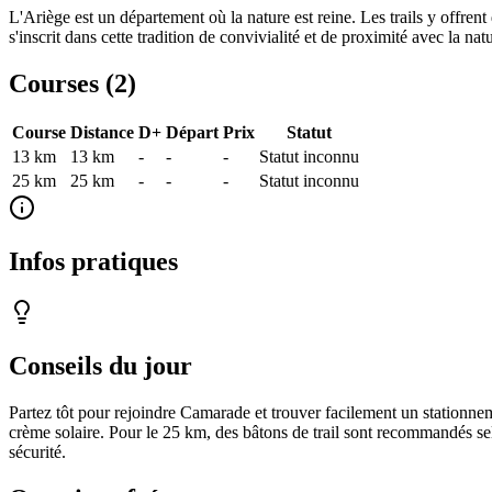
L'Ariège est un département où la nature est reine. Les trails y offre
s'inscrit dans cette tradition de convivialité et de proximité avec la nat
Courses (
2
)
Course
Distance
D+
Départ
Prix
Statut
13 km
13
km
-
-
-
Statut inconnu
25 km
25
km
-
-
-
Statut inconnu
Infos pratiques
Conseils du jour
Partez tôt pour rejoindre Camarade et trouver facilement un stationnem
crème solaire. Pour le 25 km, des bâtons de trail sont recommandés selo
sécurité.