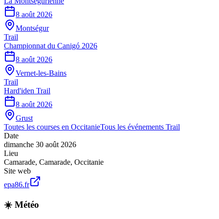
La Montségurienne
8 août 2026
Montségur
Trail
Championnat du Canigó 2026
8 août 2026
Vernet-les-Bains
Trail
Hard'iden Trail
8 août 2026
Grust
Toutes les courses en
Occitanie
Tous les événements
Trail
Date
dimanche 30 août 2026
Lieu
Camarade
,
Camarade
,
Occitanie
Site web
epa86.fr
☀️ Météo