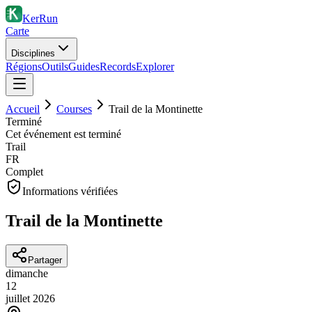
KerRun
Carte
Disciplines
Régions
Outils
Guides
Records
Explorer
Accueil
Courses
Trail de la Montinette
Terminé
Cet événement est terminé
Trail
FR
Complet
Informations vérifiées
Trail de la Montinette
Partager
dimanche
12
juillet
2026