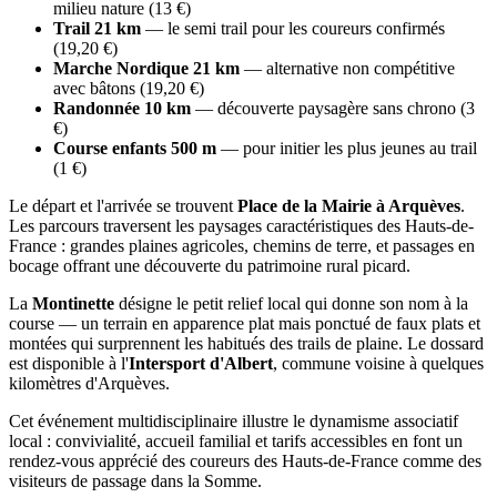
milieu nature (13 €)
Trail 21 km
— le semi trail pour les coureurs confirmés
(19,20 €)
Marche Nordique 21 km
— alternative non compétitive
avec bâtons (19,20 €)
Randonnée 10 km
— découverte paysagère sans chrono (3
€)
Course enfants 500 m
— pour initier les plus jeunes au trail
(1 €)
Le départ et l'arrivée se trouvent
Place de la Mairie à Arquèves
.
Les parcours traversent les paysages caractéristiques des Hauts-de-
France : grandes plaines agricoles, chemins de terre, et passages en
bocage offrant une découverte du patrimoine rural picard.
La
Montinette
désigne le petit relief local qui donne son nom à la
course — un terrain en apparence plat mais ponctué de faux plats et
montées qui surprennent les habitués des trails de plaine. Le dossard
est disponible à l'
Intersport d'Albert
, commune voisine à quelques
kilomètres d'Arquèves.
Cet événement multidisciplinaire illustre le dynamisme associatif
local : convivialité, accueil familial et tarifs accessibles en font un
rendez-vous apprécié des coureurs des Hauts-de-France comme des
visiteurs de passage dans la Somme.