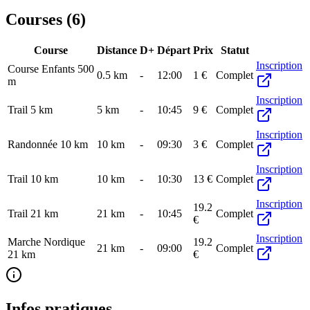
Courses (
6
)
Course
Distance
D+
Départ
Prix
Statut
Inscription
Course Enfants 500
0.5
km
-
12:00
1 €
Complet
m
Inscription
Trail 5 km
5
km
-
10:45
9 €
Complet
Inscription
Randonnée 10 km
10
km
-
09:30
3 €
Complet
Inscription
Trail 10 km
10
km
-
10:30
13 €
Complet
Inscription
19.2
Trail 21 km
21
km
-
10:45
Complet
€
Inscription
Marche Nordique
19.2
21
km
-
09:00
Complet
21 km
€
Infos pratiques