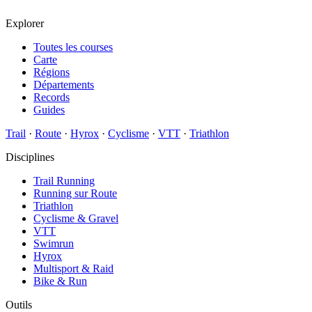
Explorer
Toutes les courses
Carte
Régions
Départements
Records
Guides
Trail
·
Route
·
Hyrox
·
Cyclisme
·
VTT
·
Triathlon
Disciplines
Trail Running
Running sur Route
Triathlon
Cyclisme & Gravel
VTT
Swimrun
Hyrox
Multisport & Raid
Bike & Run
Outils