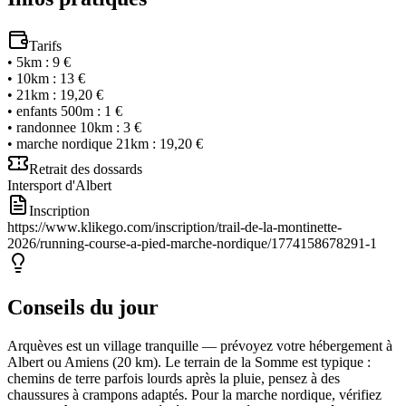
Tarifs
•
5km
:
9 €
•
10km
:
13 €
•
21km
:
19,20 €
•
enfants 500m
:
1 €
•
randonnee 10km
:
3 €
•
marche nordique 21km
:
19,20 €
Retrait des dossards
Intersport d'Albert
Inscription
https://www.klikego.com/inscription/trail-de-la-montinette-
2026/running-course-a-pied-marche-nordique/1774158678291-1
Conseils du jour
Arquèves est un village tranquille — prévoyez votre hébergement à
Albert ou Amiens (20 km). Le terrain de la Somme est typique :
chemins de terre parfois lourds après la pluie, pensez à des
chaussures à crampons adaptés. Pour la marche nordique, vérifiez