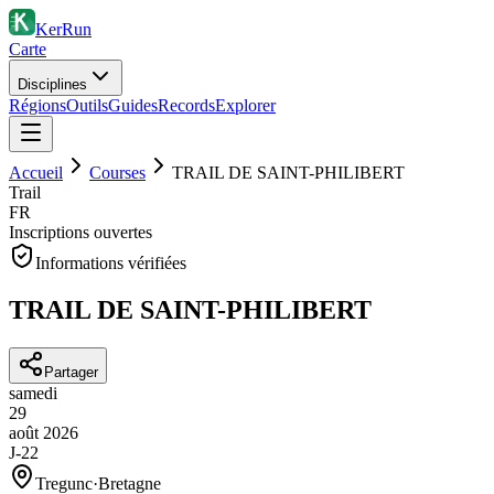
KerRun
Carte
Disciplines
Régions
Outils
Guides
Records
Explorer
Accueil
Courses
TRAIL DE SAINT-PHILIBERT
Trail
FR
Inscriptions ouvertes
Informations vérifiées
TRAIL DE SAINT-PHILIBERT
Partager
samedi
29
août
2026
J-22
Tregunc
·
Bretagne