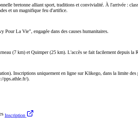
itionnelle bretonne alliant sport, traditions et convivialité. À l'arrivée
ades et un magnifique feu d'artifice.
 "Ivy Pour La Vie", engagée dans des causes humanitaires.
neau (7 km) et Quimper (25 km). L'accès se fait facilement depuis la
ciation). Inscriptions uniquement en ligne sur Klikego, dans la limite de
//pps.athle.fr/).
es
Inscription