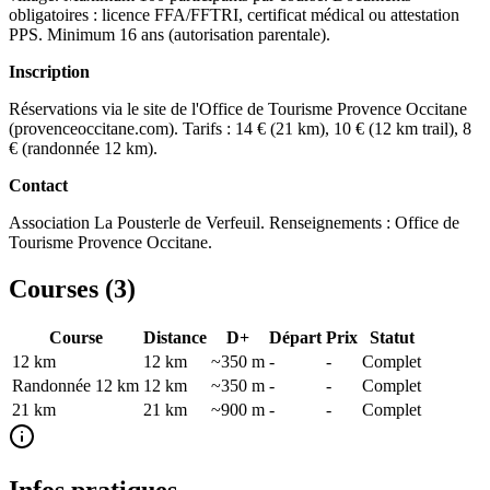
obligatoires : licence FFA/FFTRI, certificat médical ou attestation
PPS. Minimum 16 ans (autorisation parentale).
Inscription
Réservations via le site de l'Office de Tourisme Provence Occitane
(provenceoccitane.com). Tarifs : 14 € (21 km), 10 € (12 km trail), 8
€ (randonnée 12 km).
Contact
Association La Pousterle de Verfeuil. Renseignements : Office de
Tourisme Provence Occitane.
Courses (
3
)
Course
Distance
D+
Départ
Prix
Statut
12 km
12
km
~350 m
-
-
Complet
Randonnée 12 km
12
km
~350 m
-
-
Complet
21 km
21
km
~900 m
-
-
Complet