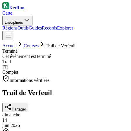
KerRun
Carte
Disciplines
Régions
Outils
Guides
Records
Explorer
Accueil
Courses
Trail de Verfeuil
Terminé
Cet événement est terminé
Trail
FR
Complet
Informations vérifiées
Trail de Verfeuil
Partager
dimanche
14
juin
2026