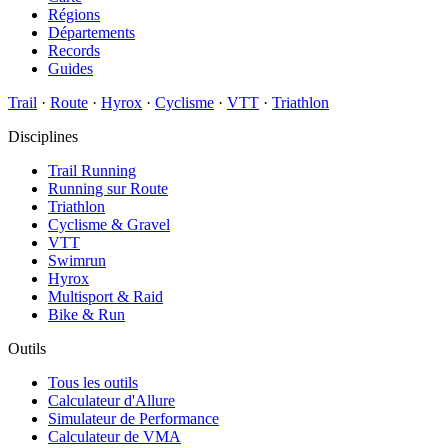
Régions
Départements
Records
Guides
Trail
·
Route
·
Hyrox
·
Cyclisme
·
VTT
·
Triathlon
Disciplines
Trail Running
Running sur Route
Triathlon
Cyclisme & Gravel
VTT
Swimrun
Hyrox
Multisport & Raid
Bike & Run
Outils
Tous les outils
Calculateur d'Allure
Simulateur de Performance
Calculateur de VMA