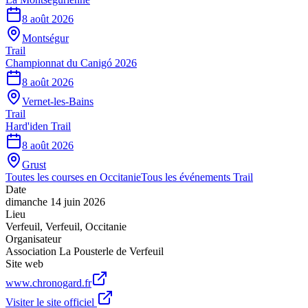
8 août 2026
Montségur
Trail
Championnat du Canigó 2026
8 août 2026
Vernet-les-Bains
Trail
Hard'iden Trail
8 août 2026
Grust
Toutes les courses en
Occitanie
Tous les événements
Trail
Date
dimanche 14 juin 2026
Lieu
Verfeuil
,
Verfeuil
,
Occitanie
Organisateur
Association La Pousterle de Verfeuil
Site web
www.chronogard.fr
Visiter le site officiel