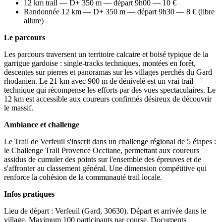
12 km trail — D+ 350 m — départ 9h00 — 10 €
Randonnée 12 km — D+ 350 m — départ 9h30 — 8 € (libre
allure)
Le parcours
Les parcours traversent un territoire calcaire et boisé typique de la
garrigue gardoise : single-tracks techniques, montées en forêt,
descentes sur pierres et panoramas sur les villages perchés du Gard
rhodanien. Le 21 km avec 900 m de dénivelé est un vrai trail
technique qui récompense les efforts par des vues spectaculaires. Le
12 km est accessible aux coureurs confirmés désireux de découvrir
le massif.
Ambiance et challenge
Le Trail de Verfeuil s'inscrit dans un challenge régional de 5 étapes :
le Challenge Trail Provence Occitane, permettant aux coureurs
assidus de cumuler des points sur l'ensemble des épreuves et de
s'affronter au classement général. Une dimension compétitive qui
renforce la cohésion de la communauté trail locale.
Infos pratiques
Lieu de départ : Verfeuil (Gard, 30630). Départ et arrivée dans le
village. Maximum 100 participants par course. Documents