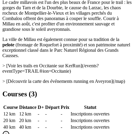
Le cadre millavois est l'un des plus beaux de France pour le trail : les
gorges du Tarn et de la Dourbie, le causse du Larzac, les chaos
rocheux de Montpellier-le-Vieux et les villages perchés du
Combalou offrent des panoramas à couper le souffle. Courir à
Millau en août, c'est profiter d'un environnement sauvage et
grandiose sous le soleil aveyronnais.
La ville de Millau est également connue pour sa tradition de la
pelote
(fromage de Roquefort à proximité) et son patrimoine naturel
exceptionnel classé dans le Parc Naturel Régional des Grands
Causses.
> [Voir les trails en Occitanie sur KerRun](/events?
eventType=TRAIL®ion=Occitanie)
> [Découvrir la carte des événements running en Aveyron](/map)
Courses (
3
)
Course
Distance
D+
Départ
Prix
Statut
12 km
12
km
-
-
-
Inscriptions ouvertes
20 km
20
km
-
-
-
Inscriptions ouvertes
40 km
40
km
-
-
-
Inscriptions ouvertes