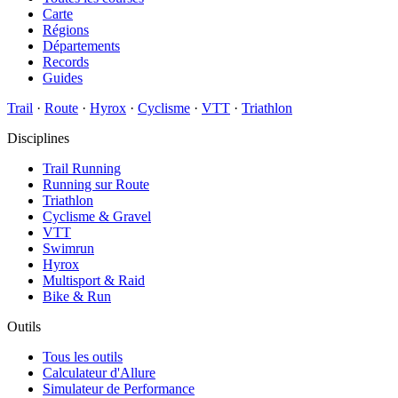
Carte
Régions
Départements
Records
Guides
Trail
·
Route
·
Hyrox
·
Cyclisme
·
VTT
·
Triathlon
Disciplines
Trail Running
Running sur Route
Triathlon
Cyclisme & Gravel
VTT
Swimrun
Hyrox
Multisport & Raid
Bike & Run
Outils
Tous les outils
Calculateur d'Allure
Simulateur de Performance