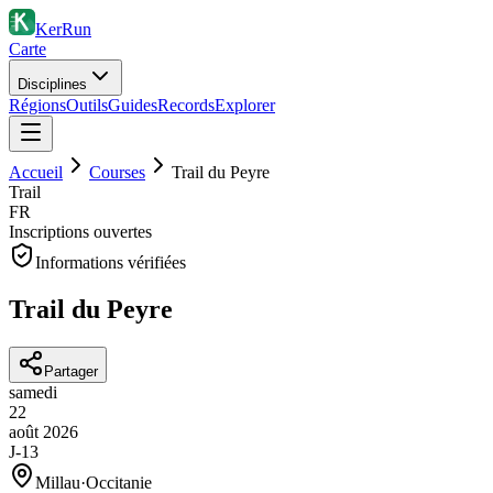
KerRun
Carte
Disciplines
Régions
Outils
Guides
Records
Explorer
Accueil
Courses
Trail du Peyre
Trail
FR
Inscriptions ouvertes
Informations vérifiées
Trail du Peyre
Partager
samedi
22
août
2026
J-13
Millau
·
Occitanie