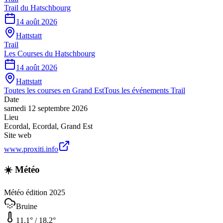
Trail du Hatschbourg
14 août 2026
Hattstatt
Trail
Les Courses du Hatschbourg
14 août 2026
Hattstatt
Toutes les courses en
Grand Est
Tous les événements
Trail
Date
samedi 12 septembre 2026
Lieu
Ecordal
,
Ecordal
,
Grand Est
Site web
www.proxiti.info
☀️ Météo
Météo édition 2025
Bruine
11.1
° /
18.2
°