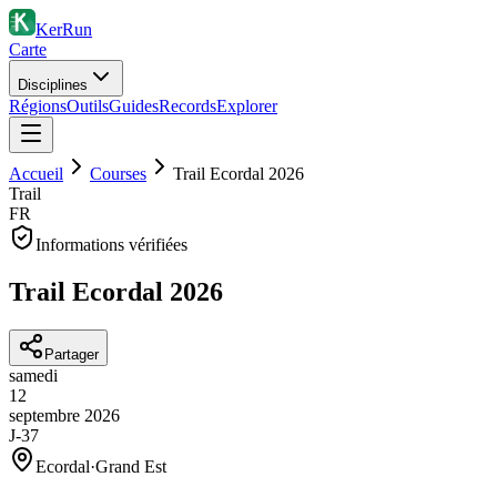
KerRun
Carte
Disciplines
Régions
Outils
Guides
Records
Explorer
Accueil
Courses
Trail Ecordal 2026
Trail
FR
Informations vérifiées
Trail Ecordal 2026
Partager
samedi
12
septembre
2026
J-37
Ecordal
·
Grand Est