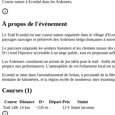
Course nature à Ecordal dans les Ardennes.
À propos de l'événement
Le Trail Ecordal est une course nature organisée dans le village d'Ec
paysages sauvages et préservés des Ardennes belgo-françaises à traver
Le parcours emprunte les sentiers forestiers et les chemins ruraux des e
D+) rend l'épreuve accessible à un large public, tout en proposant suff
Les Ardennes constituent un terrain de jeu idéal pour le trail : forêts 
propice aux performances. L'atmosphère de cet événement local est typ
Ecordal se situe dans l'arrondissement de Sedan, à proximité de la Meu
trentaine de kilomètres, et la région recèle de nombreux sites touristiqu
Courses (
1
)
Course
Distance
D+
Départ
Prix
Statut
Trail 14K
14
km
~220 m
-
12 €
Statut inconnu