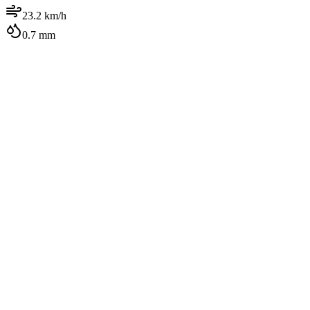
23.2
km/h
0.7
mm