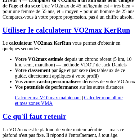
Erreur 4 — Comparer sa VO2max à un ami sans tenir compte
de l'âge et du sexe
Une VO2max de 45 ml/kg/min est « très bien »
pour une femme de 55 ans, et « moyen » pour un homme de 25 ans.
Comparez-vous à votre propre progression, pas à un chiffre absolu.
Utiliser le calculateur VO2max KerRun
Le
calculateur VO2max KerRun
vous permet d'obtenir en
quelques secondes :
Votre VO2max estimée
depuis un chrono récent (5 km, 10
km, semi, marathon) — méthode VDOT de Jack Daniels
Votre classement
par âge et par sexe (les tableaux de ce
guide, directement appliqués à votre profil)
Vos zones cardio personnalisées
dérivées de votre VO2max
Vos potentiels de performance
sur les autres distances
Calculer ma VO2max maintenant
|
Calculer mon allure
et mes zones VMA
Ce qu'il faut retenir
La VO2max est le plafond de votre moteur aérobie — mais ce
plafond n'est pas fixe. Il répond à l'entraînement, à tout âge.