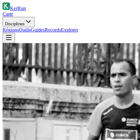
KerRun
Carte
Disciplines
Régions
Outils
Guides
Records
Explorer