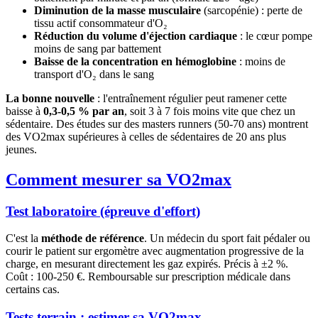
Diminution de la masse musculaire
(sarcopénie) : perte de
tissu actif consommateur d'O₂
Réduction du volume d'éjection cardiaque
: le cœur pompe
moins de sang par battement
Baisse de la concentration en hémoglobine
: moins de
transport d'O₂ dans le sang
La bonne nouvelle
: l'entraînement régulier peut ramener cette
baisse à
0,3-0,5 % par an
, soit 3 à 7 fois moins vite que chez un
sédentaire. Des études sur des masters runners (50-70 ans) montrent
des VO2max supérieures à celles de sédentaires de 20 ans plus
jeunes.
Comment mesurer sa VO2max
Test laboratoire (épreuve d'effort)
C'est la
méthode de référence
. Un médecin du sport fait pédaler ou
courir le patient sur ergomètre avec augmentation progressive de la
charge, en mesurant directement les gaz expirés. Précis à ±2 %.
Coût : 100-250 €. Remboursable sur prescription médicale dans
certains cas.
Tests terrain : estimer sa VO2max