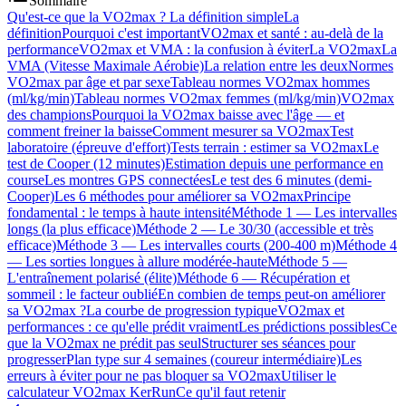
Sommaire
Qu'est-ce que la VO2max ? La définition simple
La
définition
Pourquoi c'est important
VO2max et santé : au-delà de la
performance
VO2max et VMA : la confusion à éviter
La VO2max
La
VMA (Vitesse Maximale Aérobie)
La relation entre les deux
Normes
VO2max par âge et par sexe
Tableau normes VO2max hommes
(ml/kg/min)
Tableau normes VO2max femmes (ml/kg/min)
VO2max
des champions
Pourquoi la VO2max baisse avec l'âge — et
comment freiner la baisse
Comment mesurer sa VO2max
Test
laboratoire (épreuve d'effort)
Tests terrain : estimer sa VO2max
Le
test de Cooper (12 minutes)
Estimation depuis une performance en
course
Les montres GPS connectées
Le test des 6 minutes (demi-
Cooper)
Les 6 méthodes pour améliorer sa VO2max
Principe
fondamental : le temps à haute intensité
Méthode 1 — Les intervalles
longs (la plus efficace)
Méthode 2 — Le 30/30 (accessible et très
efficace)
Méthode 3 — Les intervalles courts (200-400 m)
Méthode 4
— Les sorties longues à allure modérée-haute
Méthode 5 —
L'entraînement polarisé (élite)
Méthode 6 — Récupération et
sommeil : le facteur oublié
En combien de temps peut-on améliorer
sa VO2max ?
La courbe de progression typique
VO2max et
performances : ce qu'elle prédit vraiment
Les prédictions possibles
Ce
que la VO2max ne prédit pas seul
Structurer ses séances pour
progresser
Plan type sur 4 semaines (coureur intermédiaire)
Les
erreurs à éviter pour ne pas bloquer sa VO2max
Utiliser le
calculateur VO2max KerRun
Ce qu'il faut retenir