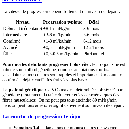
La vitesse de progression dépend fortement du niveau de départ :
Niveau
Progression typique
Délai
Débutant (sédentaire)
+8-15 ml/kg/min
3-6 mois
Intermédiaire
+3-6 ml/kg/min
3-6 mois
Confirmé
+1-3 ml/kg/min
6-12 mois
Avancé
+0,5-1 ml/kg/min
12-24 mois
Élite
+0,3-0,5 ml/kg/min
Pluriannuel
Pourquoi les débutants progressent plus vite :
leur organisme est
loin de son plafond génétique, donc les adaptations cardio-
vasculaires et musculaires sont rapides et importantes. Un coureur
confirmé a déjà « cueilli les fruits les plus bas ».
Le plafond génétique :
la VO2max est déterminée à 40-60 % par la
génétique (notamment la taille du cœur et les caractéristiques des
fibres musculaires). On ne peut pas tous atteindre 80 ml/kg/min,
mais on peut tous améliorer significativement son niveau de départ.
La courbe de progression typique
Semaines 1-4
: adaptations neuromusculaires (le système