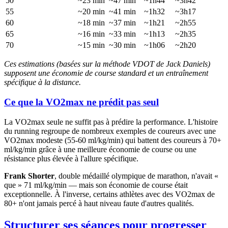
50
~23 min
~47 min
~1h44
~3h42
55
~20 min
~41 min
~1h32
~3h17
60
~18 min
~37 min
~1h21
~2h55
65
~16 min
~33 min
~1h13
~2h35
70
~15 min
~30 min
~1h06
~2h20
Ces estimations (basées sur la méthode VDOT de Jack Daniels)
supposent une économie de course standard et un entraînement
spécifique à la distance.
Ce que la VO2max ne prédit pas seul
La VO2max seule ne suffit pas à prédire la performance. L'histoire
du running regroupe de nombreux exemples de coureurs avec une
VO2max modeste (55-60 ml/kg/min) qui battent des coureurs à 70+
ml/kg/min grâce à une meilleure économie de course ou une
résistance plus élevée à l'allure spécifique.
Frank Shorter
, double médaillé olympique de marathon, n'avait «
que » 71 ml/kg/min — mais son économie de course était
exceptionnelle. À l'inverse, certains athlètes avec des VO2max de
80+ n'ont jamais percé à haut niveau faute d'autres qualités.
Structurer ses séances pour progresser