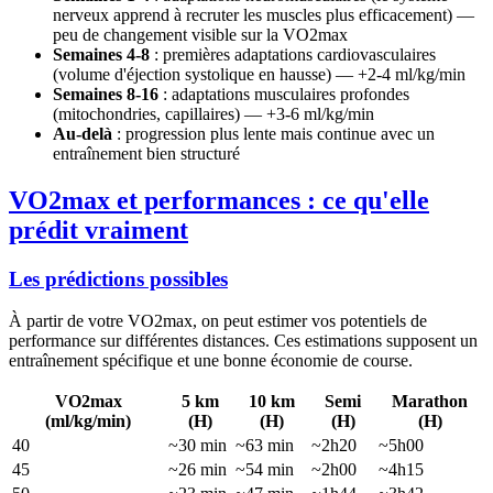
nerveux apprend à recruter les muscles plus efficacement) —
peu de changement visible sur la VO2max
Semaines 4-8
: premières adaptations cardiovasculaires
(volume d'éjection systolique en hausse) — +2-4 ml/kg/min
Semaines 8-16
: adaptations musculaires profondes
(mitochondries, capillaires) — +3-6 ml/kg/min
Au-delà
: progression plus lente mais continue avec un
entraînement bien structuré
VO2max et performances : ce qu'elle
prédit vraiment
Les prédictions possibles
À partir de votre VO2max, on peut estimer vos potentiels de
performance sur différentes distances. Ces estimations supposent un
entraînement spécifique et une bonne économie de course.
VO2max
5 km
10 km
Semi
Marathon
(ml/kg/min)
(H)
(H)
(H)
(H)
40
~30 min
~63 min
~2h20
~5h00
45
~26 min
~54 min
~2h00
~4h15