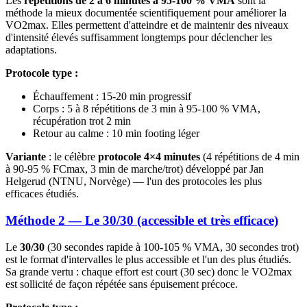
Les
répétitions de 2 à 6 minutes à 95-100 % VMA
sont la
méthode la mieux documentée scientifiquement pour améliorer la
VO2max. Elles permettent d'atteindre et de maintenir des niveaux
d'intensité élevés suffisamment longtemps pour déclencher les
adaptations.
Protocole type :
Échauffement : 15-20 min progressif
Corps : 5 à 8 répétitions de 3 min à 95-100 % VMA,
récupération trot 2 min
Retour au calme : 10 min footing léger
Variante
: le célèbre
protocole 4×4 minutes
(4 répétitions de 4 min
à 90-95 % FCmax, 3 min de marche/trot) développé par Jan
Helgerud (NTNU, Norvège) — l'un des protocoles les plus
efficaces étudiés.
Méthode 2 — Le 30/30 (accessible et très efficace)
Le
30/30
(30 secondes rapide à 100-105 % VMA, 30 secondes trot)
est le format d'intervalles le plus accessible et l'un des plus étudiés.
Sa grande vertu : chaque effort est court (30 sec) donc le VO2max
est sollicité de façon répétée sans épuisement précoce.