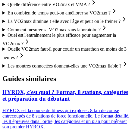
Quelle différence entre VO2max et VMA ?
En combien de temps peut-on améliorer sa VO2max ?
La VO2max diminue-t-elle avec l'âge et peut-on le freiner ?
Comment mesurer sa VO2max sans laboratoire ?
Quel est l'entraînement le plus efficace pour augmenter la
VO2max ?
Quelle VO2max faut-il pour courir un marathon en moins de 3
heures ?
Les montres connectées donnent-elles une VO2max fiable ?
Guides similaires
HYROX, c'est quoi ? Format, 8 stations, catégories
et préparation du débutant
HYROX est la course de fitness qui explose : 8 km de course
entrecoupés de 8 stations de force fonctionnelle. Le format détaillé,
les 8 épreuves dans l'ordre, les catégories et un plan pour préparer
son premier HYROX.