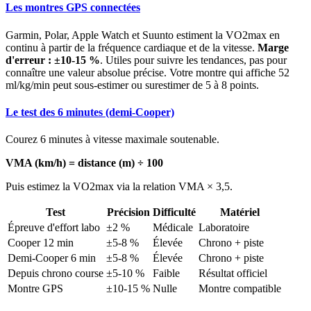
Les montres GPS connectées
Garmin, Polar, Apple Watch et Suunto estiment la VO2max en
continu à partir de la fréquence cardiaque et de la vitesse.
Marge
d'erreur : ±10-15 %
. Utiles pour suivre les tendances, pas pour
connaître une valeur absolue précise. Votre montre qui affiche 52
ml/kg/min peut sous-estimer ou surestimer de 5 à 8 points.
Le test des 6 minutes (demi-Cooper)
Courez 6 minutes à vitesse maximale soutenable.
VMA (km/h) = distance (m) ÷ 100
Puis estimez la VO2max via la relation VMA × 3,5.
Test
Précision
Difficulté
Matériel
Épreuve d'effort labo
±2 %
Médicale
Laboratoire
Cooper 12 min
±5-8 %
Élevée
Chrono + piste
Demi-Cooper 6 min
±5-8 %
Élevée
Chrono + piste
Depuis chrono course
±5-10 %
Faible
Résultat officiel
Montre GPS
±10-15 %
Nulle
Montre compatible