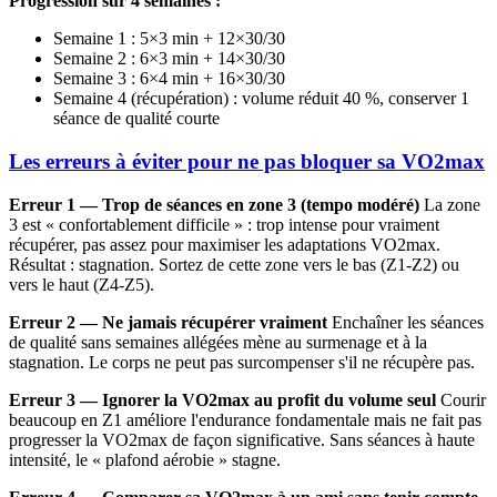
Progression sur 4 semaines :
Semaine 1 : 5×3 min + 12×30/30
Semaine 2 : 6×3 min + 14×30/30
Semaine 3 : 6×4 min + 16×30/30
Semaine 4 (récupération) : volume réduit 40 %, conserver 1
séance de qualité courte
Les erreurs à éviter pour ne pas bloquer sa VO2max
Erreur 1 — Trop de séances en zone 3 (tempo modéré)
La zone
3 est « confortablement difficile » : trop intense pour vraiment
récupérer, pas assez pour maximiser les adaptations VO2max.
Résultat : stagnation. Sortez de cette zone vers le bas (Z1-Z2) ou
vers le haut (Z4-Z5).
Erreur 2 — Ne jamais récupérer vraiment
Enchaîner les séances
de qualité sans semaines allégées mène au surmenage et à la
stagnation. Le corps ne peut pas surcompenser s'il ne récupère pas.
Erreur 3 — Ignorer la VO2max au profit du volume seul
Courir
beaucoup en Z1 améliore l'endurance fondamentale mais ne fait pas
progresser la VO2max de façon significative. Sans séances à haute
intensité, le « plafond aérobie » stagne.