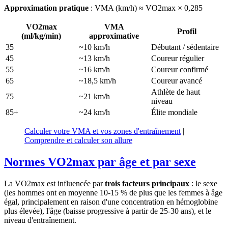
Approximation pratique
: VMA (km/h) ≈ VO2max × 0,285
VO2max
VMA
Profil
(ml/kg/min)
approximative
35
~10 km/h
Débutant / sédentaire
45
~13 km/h
Coureur régulier
55
~16 km/h
Coureur confirmé
65
~18,5 km/h
Coureur avancé
Athlète de haut
75
~21 km/h
niveau
85+
~24 km/h
Élite mondiale
Calculer votre VMA et vos zones d'entraînement
|
Comprendre et calculer son allure
Normes VO2max par âge et par sexe
La VO2max est influencée par
trois facteurs principaux
: le sexe
(les hommes ont en moyenne 10-15 % de plus que les femmes à âge
égal, principalement en raison d'une concentration en hémoglobine
plus élevée), l'âge (baisse progressive à partir de 25-30 ans), et le
niveau d'entraînement.