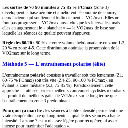
Les
sorties de 70-90 minutes à 75-85 % FCmax
(zone 3)
développent la base aérobie et améliorent l'économie de course,
deux facteurs qui soutiennent indirectement la VO2max. Elles ne
font pas progresser la VO2max aussi vite que les intervalles, mais
elles en augmentent le « plancher » — la VO2max de base sur
laquelle les séances de qualité peuvent s'appuyer.
Règle des 80/20 :
80 % de votre volume hebdomadaire en zone 1-2,
20 % en zone 4-5. Cette distribution optimise la progression de la
VO2max sur le long terme.
Méthode 5 — L'entraînement polarisé (élite)
L'entraînement
polarisé
consiste à travailler soit très lentement (Z1,
60-75 % FCmax) soit très vite (Z4-Z5, 90-100 % FCmax), en
évitant la zone médiane (Z3, 75-85 %). Paradoxalement, cette
approche — utilisée par les meilleurs coureurs et cyclistes mondiaux
— produit de meilleurs gains de VO2max sur le long terme que
l'entraînement en zone 3 predominant.
Pourquoi ça marche
: les séances à faible intensité permettent une
vraie récupération, ce qui augmente la qualité des séances à haute
intensité. La zone 3 est « ni assez légère pour récupérer, ni assez
intense pour maximiser l'adaptation ».