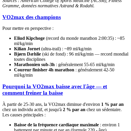
Sources : American College of Sports Medicine (ACSM), Fitness
Gramme, données normatives Astrand & Rodahl.
VO2max des champions
Pour mettre en perspective :
Eliud Kipchoge
(record du monde marathon 2:00:35) : ~85
ml/kg/min
Kilian Jornet
(ultra-trail) : ~89 ml/kg/min
Bjørn Dæhlie
(ski de fond) : 96 ml/kg/min — record mondial
toutes disciplines
Marathonien sub-3h
: généralement 55-65 ml/kg/min
Coureur finisher 4h marathon
: généralement 42-50
ml/kg/min
Pourquoi la VO2max baisse avec l'âge — et
comment freiner la baisse
À partir de 25-30 ans, la VO2max diminue d'environ
1 % par an
chez un individu actif, et jusqu'à
2 % par an
chez un sédentaire.
Les causes principales :
Baisse de la fréquence cardiaque maximale
: environ 1
battement par minute et par an (formule 220 - âge)