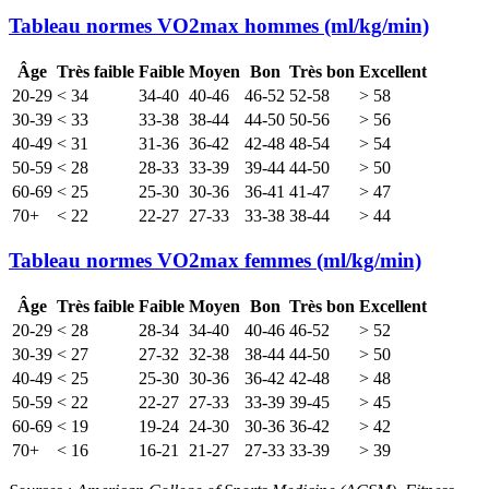
Tableau normes VO2max hommes (ml/kg/min)
Âge
Très faible
Faible
Moyen
Bon
Très bon
Excellent
20-29
< 34
34-40
40-46
46-52
52-58
> 58
30-39
< 33
33-38
38-44
44-50
50-56
> 56
40-49
< 31
31-36
36-42
42-48
48-54
> 54
50-59
< 28
28-33
33-39
39-44
44-50
> 50
60-69
< 25
25-30
30-36
36-41
41-47
> 47
70+
< 22
22-27
27-33
33-38
38-44
> 44
Tableau normes VO2max femmes (ml/kg/min)
Âge
Très faible
Faible
Moyen
Bon
Très bon
Excellent
20-29
< 28
28-34
34-40
40-46
46-52
> 52
30-39
< 27
27-32
32-38
38-44
44-50
> 50
40-49
< 25
25-30
30-36
36-42
42-48
> 48
50-59
< 22
22-27
27-33
33-39
39-45
> 45
60-69
< 19
19-24
24-30
30-36
36-42
> 42
70+
< 16
16-21
21-27
27-33
33-39
> 39