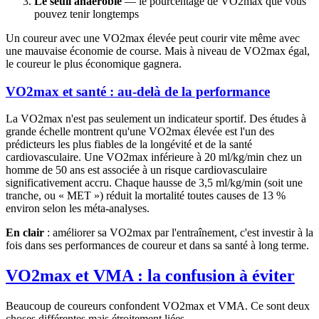
Le seuil anaérobie
— le pourcentage de VO2max que vous
pouvez tenir longtemps
Un coureur avec une VO2max élevée peut courir vite même avec
une mauvaise économie de course. Mais à niveau de VO2max égal,
le coureur le plus économique gagnera.
VO2max et santé : au-delà de la performance
La VO2max n'est pas seulement un indicateur sportif. Des études à
grande échelle montrent qu'une VO2max élevée est l'un des
prédicteurs les plus fiables de la longévité et de la santé
cardiovasculaire. Une VO2max inférieure à 20 ml/kg/min chez un
homme de 50 ans est associée à un risque cardiovasculaire
significativement accru. Chaque hausse de 3,5 ml/kg/min (soit une
tranche, ou « MET ») réduit la mortalité toutes causes de 13 %
environ selon les méta-analyses.
En clair
: améliorer sa VO2max par l'entraînement, c'est investir à la
fois dans ses performances de coureur et dans sa santé à long terme.
VO2max et VMA : la confusion à éviter
Beaucoup de coureurs confondent VO2max et VMA. Ce sont deux
choses différentes mais étroitement liées.