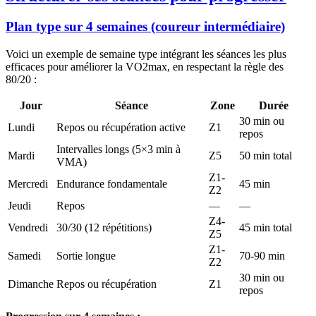
Plan type sur 4 semaines (coureur intermédiaire)
Voici un exemple de semaine type intégrant les séances les plus
efficaces pour améliorer la VO2max, en respectant la règle des
80/20 :
Jour
Séance
Zone
Durée
30 min ou
Lundi
Repos ou récupération active
Z1
repos
Intervalles longs (5×3 min à
Mardi
Z5
50 min total
VMA)
Z1-
Mercredi
Endurance fondamentale
45 min
Z2
Jeudi
Repos
—
—
Z4-
Vendredi
30/30 (12 répétitions)
45 min total
Z5
Z1-
Samedi
Sortie longue
70-90 min
Z2
30 min ou
Dimanche
Repos ou récupération
Z1
repos