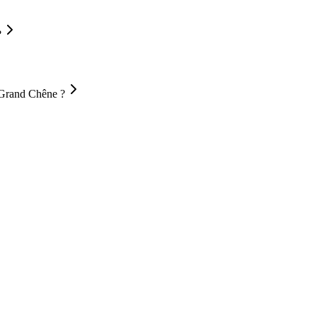
?
u Grand Chêne ?