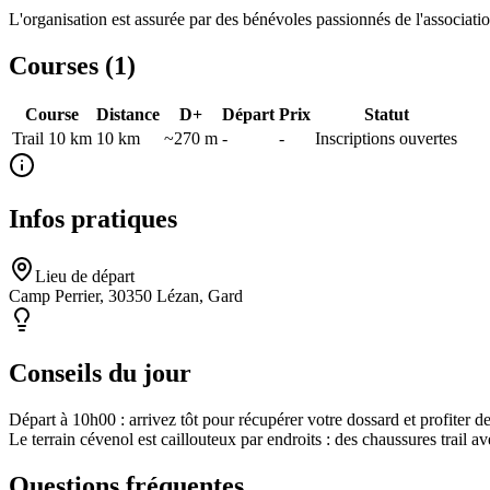
L'organisation est assurée par des bénévoles passionnés de l'associat
Courses (
1
)
Course
Distance
D+
Départ
Prix
Statut
Trail 10 km
10
km
~270 m
-
-
Inscriptions ouvertes
Infos pratiques
Lieu de départ
Camp Perrier, 30350 Lézan, Gard
Conseils du jour
Départ à 10h00 : arrivez tôt pour récupérer votre dossard et profiter 
Le terrain cévenol est caillouteux par endroits : des chaussures trail 
Questions fréquentes