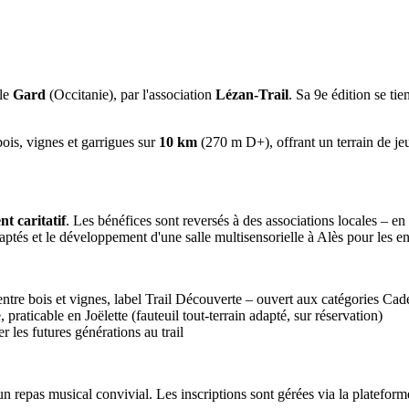
 le
Gard
(Occitanie), par l'association
Lézan-Trail
. Sa 9e édition se tie
ois, vignes et garrigues sur
10 km
(270 m D+), offrant un terrain de jeu
t caritatif
. Les bénéfices sont reversés à des associations locales – en 
ptés et le développement d'une salle multisensorielle à Alès pour les en
ntre bois et vignes, label Trail Découverte – ouvert aux catégories Cade
, praticable en Joëlette (fauteuil tout-terrain adapté, sur réservation)
r les futures générations au trail
n repas musical convivial. Les inscriptions sont gérées via la platefor