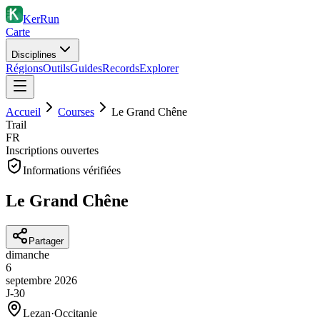
KerRun
Carte
Disciplines
Régions
Outils
Guides
Records
Explorer
Accueil
Courses
Le Grand Chêne
Trail
FR
Inscriptions ouvertes
Informations vérifiées
Le Grand Chêne
Partager
dimanche
6
septembre
2026
J-30
Lezan
·
Occitanie