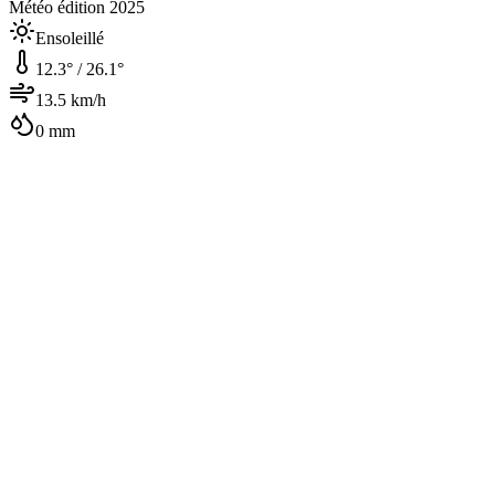
Météo édition 2025
Ensoleillé
12.3
° /
26.1
°
13.5
km/h
0
mm