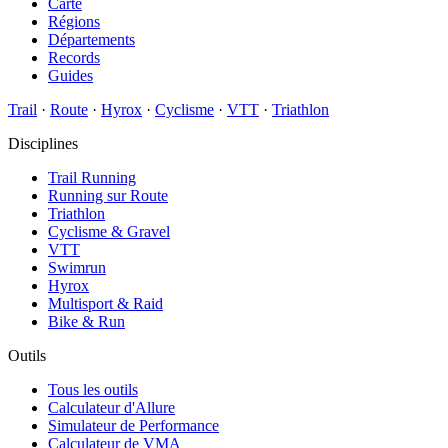
Carte
Régions
Départements
Records
Guides
Trail
·
Route
·
Hyrox
·
Cyclisme
·
VTT
·
Triathlon
Disciplines
Trail Running
Running sur Route
Triathlon
Cyclisme & Gravel
VTT
Swimrun
Hyrox
Multisport & Raid
Bike & Run
Outils
Tous les outils
Calculateur d'Allure
Simulateur de Performance
Calculateur de VMA