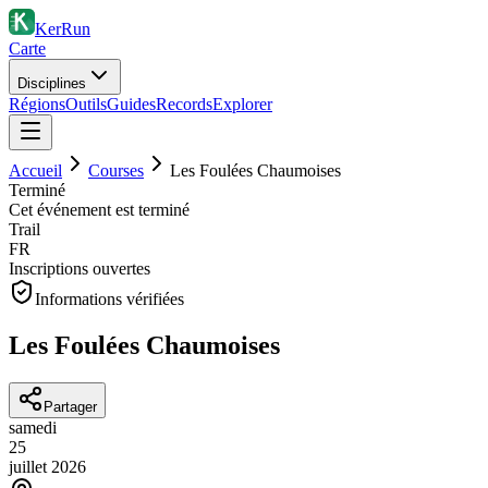
KerRun
Carte
Disciplines
Régions
Outils
Guides
Records
Explorer
Accueil
Courses
Les Foulées Chaumoises
Terminé
Cet événement est terminé
Trail
FR
Inscriptions ouvertes
Informations vérifiées
Les Foulées Chaumoises
Partager
samedi
25
juillet
2026