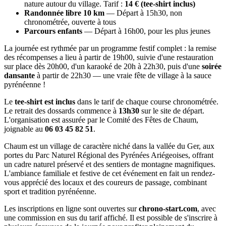
nature autour du village. Tarif :
14 € (tee-shirt inclus)
Randonnée libre 10 km
— Départ à 15h30, non
chronométrée, ouverte à tous
Parcours enfants
— Départ à 16h00, pour les plus jeunes
La journée est rythmée par un programme festif complet : la remise
des récompenses a lieu à partir de 19h00, suivie d'une restauration
sur place dès 20h00, d'un karaoké de 20h à 22h30, puis d'une
soirée
dansante
à partir de 22h30 — une vraie fête de village à la sauce
pyrénéenne !
Le
tee-shirt est inclus
dans le tarif de chaque course chronométrée.
Le retrait des dossards commence à
13h30
sur le site de départ.
L'organisation est assurée par le Comité des Fêtes de Chaum,
joignable au
06 03 45 82 51
.
Chaum est un village de caractère niché dans la vallée du Ger, aux
portes du Parc Naturel Régional des Pyrénées Ariégeoises, offrant
un cadre naturel préservé et des sentiers de montagne magnifiques.
L'ambiance familiale et festive de cet événement en fait un rendez-
vous apprécié des locaux et des coureurs de passage, combinant
sport et tradition pyrénéenne.
Les inscriptions en ligne sont ouvertes sur
chrono-start.com
, avec
une commission en sus du tarif affiché. Il est possible de s'inscrire à