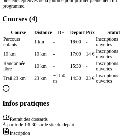
plusieurs épreuves de la journée pour profiter pleinement du
programme.
Courses (
4
)
Course
Distance
D+
Départ
Prix
Statut
Parcours
Inscriptions
1
km
-
16:00
-
enfants
ouvertes
Inscriptions
10 km
10
km
-
17:00
14 €
ouvertes
Randonnée
Inscriptions
10
km
-
15:30
-
libre
ouvertes
~1150
Inscriptions
Trail 23 km
23
km
14:30
23 €
m
ouvertes
Infos pratiques
Retrait des dossards
À partir de 13h30 sur le site de départ
Inscription