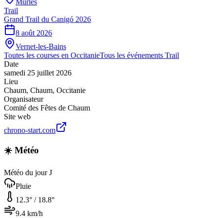
Murles
Trail
Grand Trail du Canigó 2026
8 août 2026
Vernet-les-Bains
Toutes les courses en
Occitanie
Tous les événements
Trail
Date
samedi 25 juillet 2026
Lieu
Chaum
,
Chaum
,
Occitanie
Organisateur
Comité des Fêtes de Chaum
Site web
chrono-start.com
☀️ Météo
Météo du jour J
Pluie
12.3
° /
18.8
°
9.4
km/h