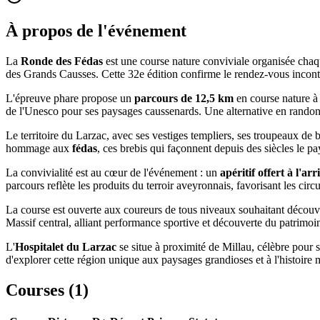
À propos de l'événement
La
Ronde des Fédas
est une course nature conviviale organisée chaq
des Grands Causses. Cette 32e édition confirme le rendez-vous incont
L'épreuve phare propose un
parcours de 12,5 km
en course nature à t
de l'Unesco pour ses paysages caussenards. Une alternative en randonn
Le territoire du Larzac, avec ses vestiges templiers, ses troupeaux de
hommage aux
fédas
, ces brebis qui façonnent depuis des siècles le p
La convivialité est au cœur de l'événement : un
apéritif offert à l'arr
parcours reflète les produits du terroir aveyronnais, favorisant les circ
La course est ouverte aux coureurs de tous niveaux souhaitant découvrir
Massif central, alliant performance sportive et découverte du patrimoi
L'
Hospitalet du Larzac
se situe à proximité de Millau, célèbre pour
d'explorer cette région unique aux paysages grandioses et à l'histoire 
Courses (
1
)