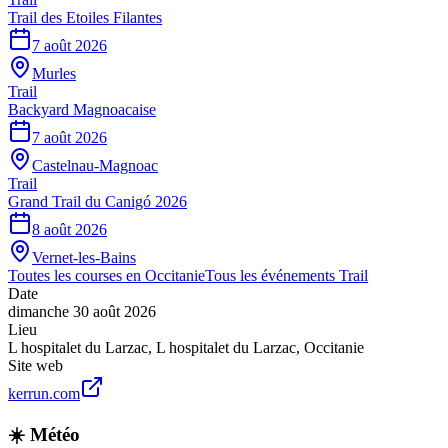
Trail des Etoiles Filantes
7 août 2026
Murles
Trail
Backyard Magnoacaise
7 août 2026
Castelnau-Magnoac
Trail
Grand Trail du Canigó 2026
8 août 2026
Vernet-les-Bains
Toutes les courses en
Occitanie
Tous les événements
Trail
Date
dimanche 30 août 2026
Lieu
L hospitalet du Larzac
,
L hospitalet du Larzac
,
Occitanie
Site web
kerrun.com
☀️ Météo