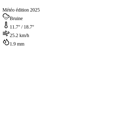
Météo édition 2025
Bruine
11.7
° /
18.7
°
25.2
km/h
1.9
mm