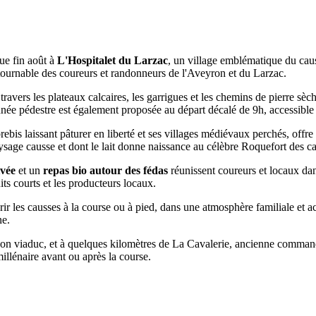
ue fin août à
L'Hospitalet du Larzac
, un village emblématique du caus
ournable des coureurs et randonneurs de l'Aveyron et du Larzac.
ravers les plateaux calcaires, les garrigues et les chemins de pierre sèch
ée pédestre est également proposée au départ décalé de 9h, accessible 
 brebis laissant pâturer en liberté et ses villages médiévaux perchés, o
aysage causse et dont le lait donne naissance au célèbre Roquefort des ca
ivée
et un
repas bio autour des fédas
réunissent coureurs et locaux dan
uits courts et les producteurs locaux.
 les causses à la course ou à pied, dans une atmosphère familiale et acce
ne.
 son viaduc, et à quelques kilomètres de La Cavalerie, ancienne comman
millénaire avant ou après la course.