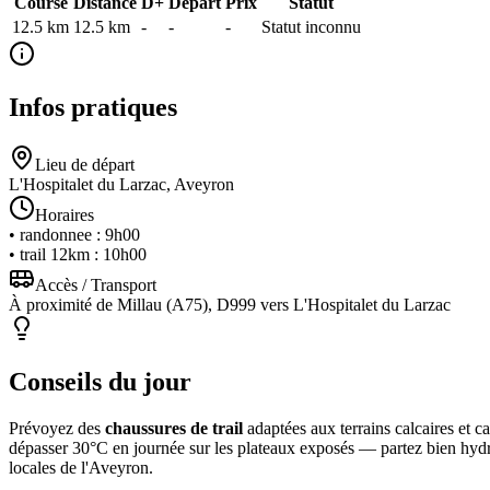
Course
Distance
D+
Départ
Prix
Statut
12.5 km
12.5
km
-
-
-
Statut inconnu
Infos pratiques
Lieu de départ
L'Hospitalet du Larzac, Aveyron
Horaires
•
randonnee
:
9h00
•
trail 12km
:
10h00
Accès / Transport
À proximité de Millau (A75), D999 vers L'Hospitalet du Larzac
Conseils du jour
Prévoyez des
chaussures de trail
adaptées aux terrains calcaires et c
dépasser 30°C en journée sur les plateaux exposés — partez bien hydrat
locales de l'Aveyron.