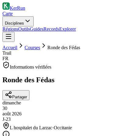
KerRun
Carte
Disciplines
Régions
Outils
Guides
Records
Explorer
Accueil
Courses
Ronde des Fédas
Trail
FR
Informations vérifiées
Ronde des Fédas
Partager
dimanche
30
août
2026
J-23
L hospitalet du Larzac
·
Occitanie