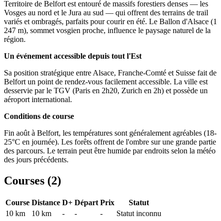
Territoire de Belfort est entouré de massifs forestiers denses — les
Vosges au nord et le Jura au sud — qui offrent des terrains de trail
variés et ombragés, parfaits pour courir en été. Le Ballon d'Alsace (1
247 m), sommet vosgien proche, influence le paysage naturel de la
région.
Un événement accessible depuis tout l'Est
Sa position stratégique entre Alsace, Franche-Comté et Suisse fait de
Belfort un point de rendez-vous facilement accessible. La ville est
desservie par le TGV (Paris en 2h20, Zurich en 2h) et possède un
aéroport international.
Conditions de course
Fin août à Belfort, les températures sont généralement agréables (18-
25°C en journée). Les forêts offrent de l'ombre sur une grande partie
des parcours. Le terrain peut être humide par endroits selon la météo
des jours précédents.
Courses (
2
)
Course
Distance
D+
Départ
Prix
Statut
10 km
10
km
-
-
-
Statut inconnu