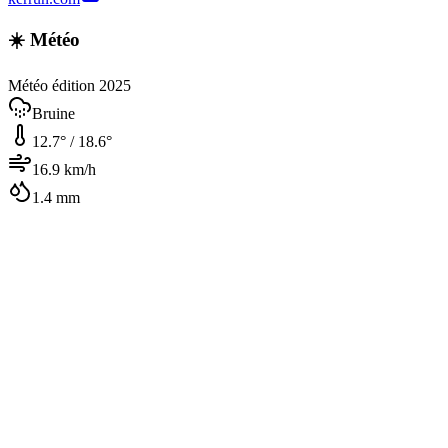
☀️ Météo
Météo édition 2025
Bruine
12.7
° /
18.6
°
16.9
km/h
1.4
mm