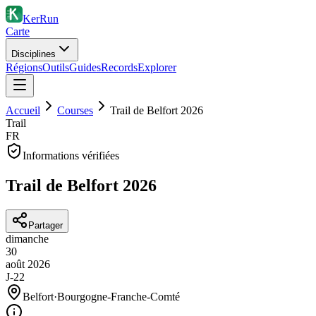
KerRun
Carte
Disciplines
Régions
Outils
Guides
Records
Explorer
Accueil
Courses
Trail de Belfort 2026
Trail
FR
Informations vérifiées
Trail de Belfort 2026
Partager
dimanche
30
août
2026
J-22
Belfort
·
Bourgogne-Franche-Comté