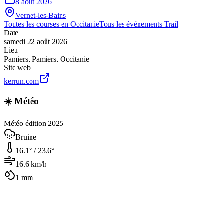
8 août 2026
Vernet-les-Bains
Toutes les courses en
Occitanie
Tous les événements
Trail
Date
samedi 22 août 2026
Lieu
Pamiers
,
Pamiers
,
Occitanie
Site web
kerrun.com
☀️ Météo
Météo édition 2025
Bruine
16.1
° /
23.6
°
16.6
km/h
1
mm