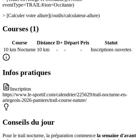
eventType=TRAIL®ion=Occitanie)
> [Calculer votre allure](/outils/calculateur-allure)
Courses (
1
)
Course
Distance
D+
Départ
Prix
Statut
10 km Nocturne
10
km
-
-
-
Inscriptions ouvertes
Infos pratiques
Inscription
https://www.le-sportif.com/calendrier/225629/trail-nocturne-en-
ariegeois-2026-pamiers/trail-course-nature/
Conseils du jour
Pour le trail nocturne, la préparation commence
la semaine d'avant