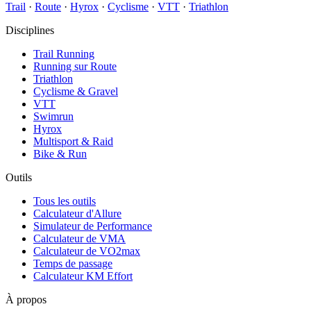
Trail
·
Route
·
Hyrox
·
Cyclisme
·
VTT
·
Triathlon
Disciplines
Trail Running
Running sur Route
Triathlon
Cyclisme & Gravel
VTT
Swimrun
Hyrox
Multisport & Raid
Bike & Run
Outils
Tous les outils
Calculateur d'Allure
Simulateur de Performance
Calculateur de VMA
Calculateur de VO2max
Temps de passage
Calculateur KM Effort
À propos