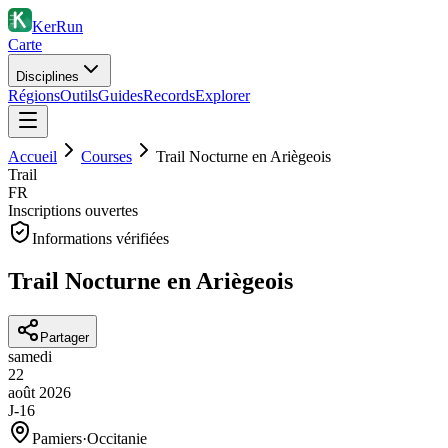
KerRun
Carte
Disciplines
Régions
Outils
Guides
Records
Explorer
Accueil
Courses
Trail Nocturne en Ariègeois
Trail
FR
Inscriptions ouvertes
Informations vérifiées
Trail Nocturne en Ariègeois
Partager
samedi
22
août
2026
J-16
Pamiers
·
Occitanie