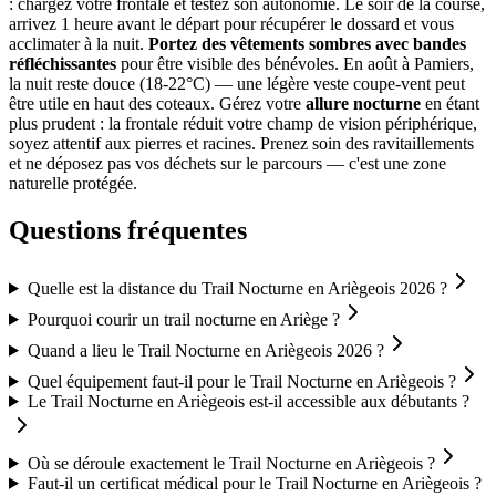
: chargez votre frontale et testez son autonomie. Le soir de la course,
arrivez 1 heure avant le départ pour récupérer le dossard et vous
acclimater à la nuit.
Portez des vêtements sombres avec bandes
réfléchissantes
pour être visible des bénévoles. En août à Pamiers,
la nuit reste douce (18-22°C) — une légère veste coupe-vent peut
être utile en haut des coteaux. Gérez votre
allure nocturne
en étant
plus prudent : la frontale réduit votre champ de vision périphérique,
soyez attentif aux pierres et racines. Prenez soin des ravitaillements
et ne déposez pas vos déchets sur le parcours — c'est une zone
naturelle protégée.
Questions fréquentes
Quelle est la distance du Trail Nocturne en Ariègeois 2026 ?
Pourquoi courir un trail nocturne en Ariège ?
Quand a lieu le Trail Nocturne en Ariègeois 2026 ?
Quel équipement faut-il pour le Trail Nocturne en Ariègeois ?
Le Trail Nocturne en Ariègeois est-il accessible aux débutants ?
Où se déroule exactement le Trail Nocturne en Ariègeois ?
Faut-il un certificat médical pour le Trail Nocturne en Ariègeois ?