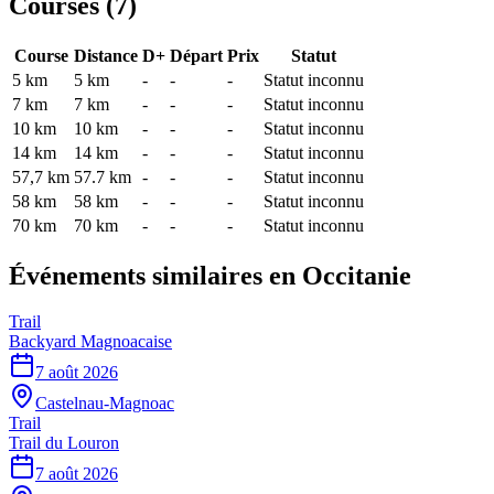
Courses (
7
)
Course
Distance
D+
Départ
Prix
Statut
5 km
5
km
-
-
-
Statut inconnu
7 km
7
km
-
-
-
Statut inconnu
10 km
10
km
-
-
-
Statut inconnu
14 km
14
km
-
-
-
Statut inconnu
57,7 km
57.7
km
-
-
-
Statut inconnu
58 km
58
km
-
-
-
Statut inconnu
70 km
70
km
-
-
-
Statut inconnu
Événements similaires
en Occitanie
Trail
Backyard Magnoacaise
7 août 2026
Castelnau-Magnoac
Trail
Trail du Louron
7 août 2026