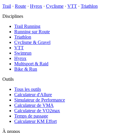
Trail
·
Route
·
Hyrox
·
Cyclisme
·
VTT
·
Triathlon
Disciplines
Trail Running
Running sur Route
Triathlon
Cyclisme & Gravel
VTT
Swimrun
Hyrox
Multisport & Raid
Bike & Run
Outils
Tous les outils
Calculateur d'Allure
Simulateur de Performance
Calculateur de VMA
Calculateur de VO2max
Temps de passage
Calculateur KM Effort
À propos