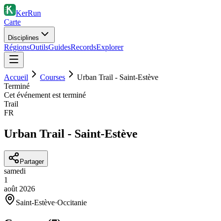
KerRun
Carte
Disciplines
Régions
Outils
Guides
Records
Explorer
Accueil
Courses
Urban Trail - Saint-Estève
Terminé
Cet événement est terminé
Trail
FR
Urban Trail - Saint-Estève
Partager
samedi
1
août
2026
Saint-Estève
·
Occitanie